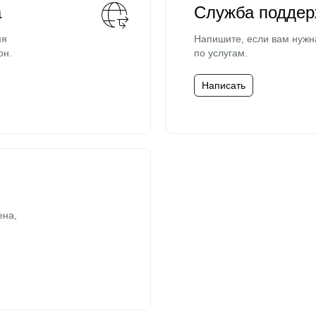
а
Служба поддер
мя
Напишите, если вам нужн
он.
по услугам.
Написать
ена,